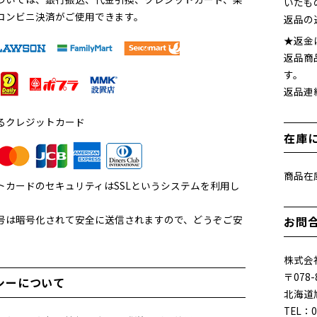
いたも
コンビニ決済がご使用できます。
返品の
★返金
返品商
す。
返品連
るクレジットカード
在庫
商品在
トカードのセキュリティはSSLというシステムを利用し
。
号は暗号化されて安全に送信されますので、どうぞご安
お問
。
株式会社
〒078-
シーについて
北海道
TEL：0