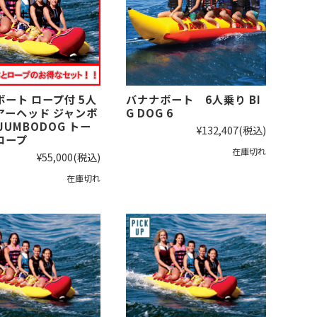
ート ロープ付 5人
バナナボート 6人乗り BI
アーヘッド ジャンボ
G DOG 6
JUMBODOG トー
¥132,407
(税込)
ロープ
在庫切れ
¥55,000
(税込)
在庫切れ