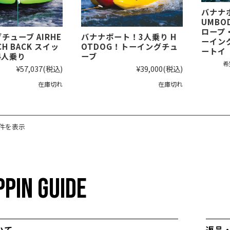
バナナ
UMB
ロープ
チューブ AIRHE
バナナボート！3人乗り H
ーイン
CH BACK スイッ
OTDOG！トーイングチュ
ートイ
4人乗り
ーブ
希
¥57,037
(税込)
¥39,000
(税込)
在庫切れ
在庫切れ
8件を表示
PIN GUIDE