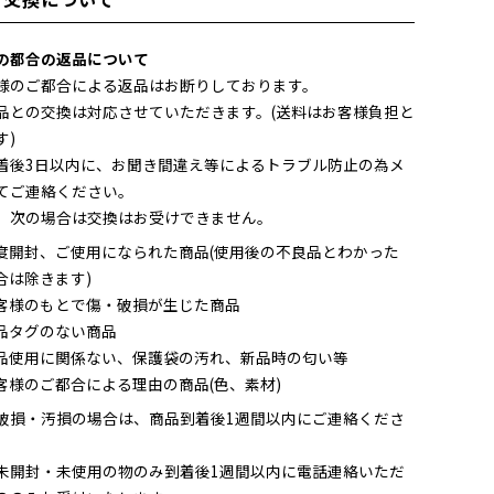
・交換について
の都合の返品について
様のご都合による返品はお断りしております。
品との交換は対応させていただきます。(送料はお客様負担と
す)
着後3日以内に、お聞き間違え等によるトラブル防止の為メ
てご連絡ください。
、次の場合は交換はお受けできません。
度開封、ご使用になられた商品(使用後の不良品とわかった
合は除きます)
客様のもとで傷・破損が生じた商品
品タグのない商品
品使用に関係ない、保護袋の汚れ、新品時の匂い等
客様のご都合による理由の商品(色、素材)
破損・汚損の場合は、商品到着後1週間以内にご連絡くださ
未開封・未使用の物のみ到着後1週間以内に電話連絡いただ