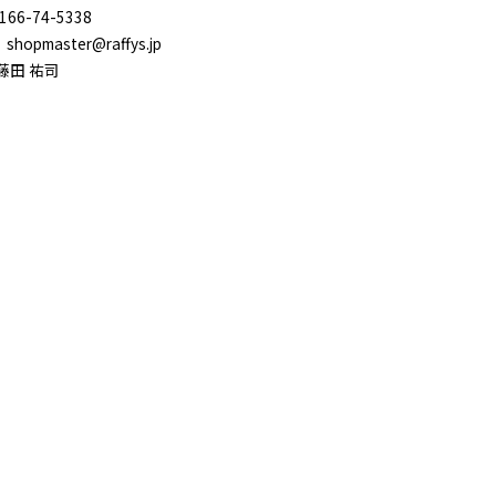
166-74-5338
：shopmaster@raffys.jp
藤田 祐司