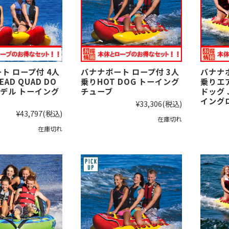
ト ロープ付 4人
バナナボート ロープ付 3人
バナナボ
EAD QUAD DO
乗りHOT DOG トーイング
乗りエ
デル トーイング
チューブ
ドッグ 
イング
¥33,306
(税込)
¥43,797
(税込)
在庫切れ
在庫切れ