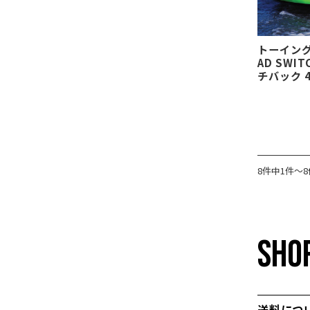
トーイング
AD SWIT
チバック 
8件中1件～
SHOP