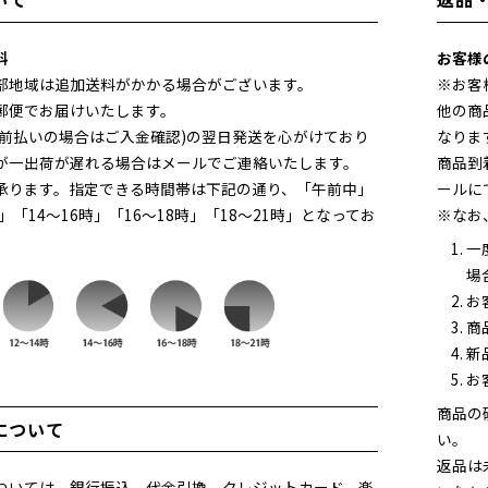
いて
返品
料
お客様
部地域は追加送料がかかる場合がございます。
※お客
郵便でお届けいたします。
他の商
(前払いの場合はご入金確認)の翌日発送を心がけており
なりま
が一出荷が遅れる場合はメールでご連絡いたします。
商品到
承ります。指定できる時間帯は下記の通り、「午前中」
ールに
時」「14～16時」「16～18時」「18～21時」となってお
※なお
一
場
お
商
新
お
商品の
について
い。
返品は
ついては、銀行振込、代金引換、クレジットカード、楽