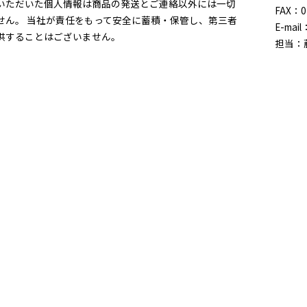
いただいた個人情報は商品の発送とご連絡以外には一切
FAX：0
せん。 当社が責任をもって安全に蓄積・保管し、第三者
E-mail
供することはございません。
担当：