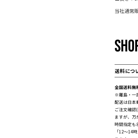
当社通常販
SHOP
送料につ
全国送料無
※離島・一
配送は日本
ご注文確認
ますが、万
時間指定も
「12～14