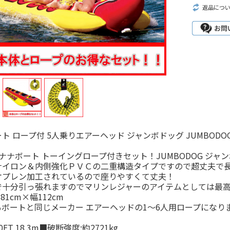
返品につ
ト ロープ付 5人乗りエアーヘッド ジャンボドッグ JUMBODO
ナナボート トーイングロープ付きセット！JUMBODOG ジャ
ナイロン＆内側強化ＰＶＣの二重構造タイプですので超丈夫で
オプレン加工されているので座りやすくて丈夫！
で十分引っ張れますのでマリンレジャーのアイテムとしては最
81cm×幅112cm
ボートと同じメーカー エアーヘッドの1～6人用ロープになり
FT 18.3m■破断強度:約2721kg