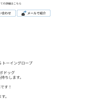
いての詳細はこちら
G トーイングロープ
ンボドッグ
長持ちします。
高です！
ます。