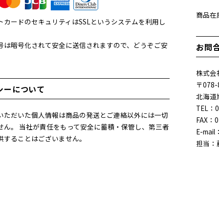
商品在
トカードのセキュリティはSSLというシステムを利用し
。
号は暗号化されて安全に送信されますので、どうぞご安
お問
。
株式会社
〒078-
シーについて
北海道
TEL：0
いただいた個人情報は商品の発送とご連絡以外には一切
FAX：0
せん。 当社が責任をもって安全に蓄積・保管し、第三者
E-mail
供することはございません。
担当：