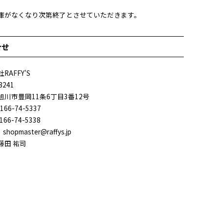
庫がなくなり次第終了とさせていただきます。
合せ
RAFFY'S
8241
旭川市豊岡11条6丁目3番12号
166-74-5337
166-74-5338
：shopmaster@raffys.jp
藤田 祐司