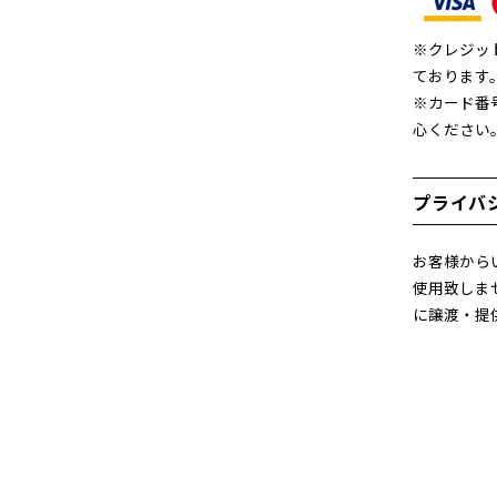
※クレジッ
ております
※カード番
心ください
プライバ
お客様から
使用致しま
に譲渡・提