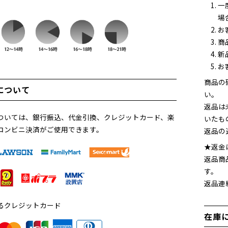
一
場
お
商
新
お
商品の
について
い。
返品は
ついては、銀行振込、代金引換、クレジットカード、楽
いたも
コンビニ決済がご使用できます。
返品の
★返金
返品商
す。
返品連
るクレジットカード
在庫