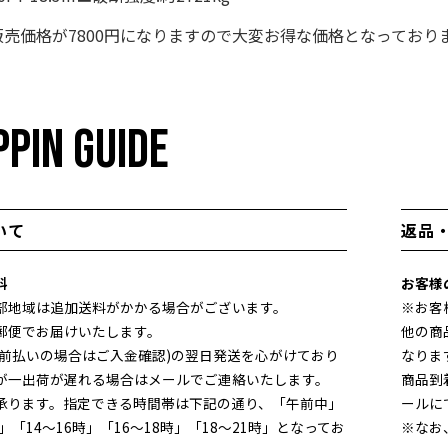
売価格が7800円になりますので大変お得な価格となっており
PIN GUIDE
いて
返品
料
お客様
部地域は追加送料がかかる場合がございます。
※お客
郵便でお届けいたします。
他の商
(前払いの場合はご入金確認)の翌日発送を心がけており
なりま
が一出荷が遅れる場合はメールでご連絡いたします。
商品到
承ります。指定できる時間帯は下記の通り、「午前中」
ールに
時」「14～16時」「16～18時」「18～21時」となってお
※なお