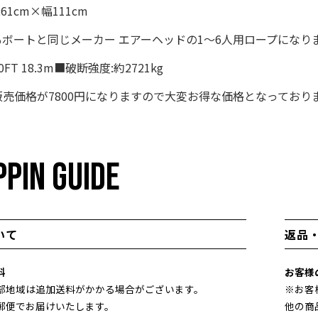
61cm×幅111cm
ボートと同じメーカー エアーヘッドの1～6人用ロープになり
FT 18.3m■破断強度:約2721kg
売価格が7800円になりますので大変お得な価格となっており
PIN GUIDE
いて
返品
料
お客様
部地域は追加送料がかかる場合がございます。
※お客
郵便でお届けいたします。
他の商