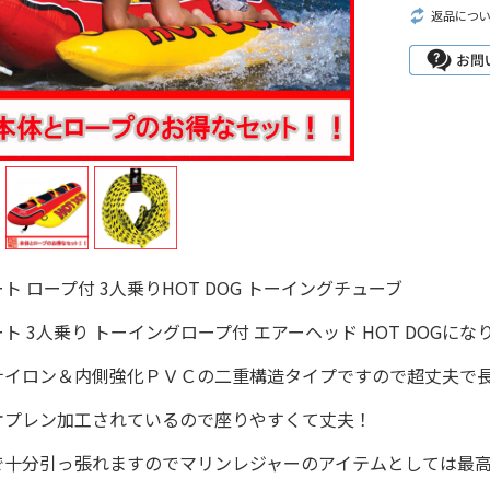
返品につ
ト ロープ付 3人乗りHOT DOG トーイングチューブ
ト 3人乗り トーイングロープ付 エアーヘッド HOT DOGにな
ナイロン＆内側強化ＰＶＣの二重構造タイプですので超丈夫で
オプレン加工されているので座りやすくて丈夫！
で十分引っ張れますのでマリンレジャーのアイテムとしては最