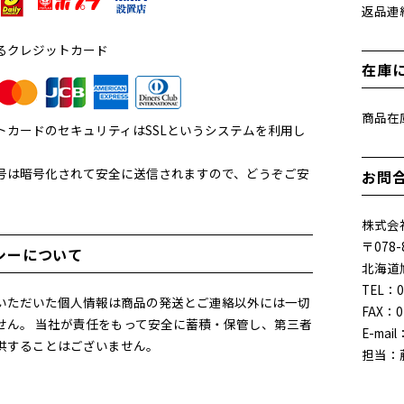
返品連
るクレジットカード
在庫
商品在
トカードのセキュリティはSSLというシステムを利用し
。
号は暗号化されて安全に送信されますので、どうぞご安
お問
。
株式会社
〒078-
シーについて
北海道
TEL：0
いただいた個人情報は商品の発送とご連絡以外には一切
FAX：0
せん。 当社が責任をもって安全に蓄積・保管し、第三者
E-mail
供することはございません。
担当：