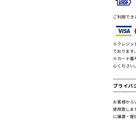
ご利用でき
※クレジッ
ております
※カード番
心ください
プライバ
お客様から
使用致しま
に譲渡・提