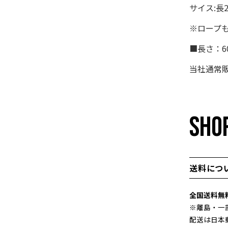
サイス:長2
※ロープも
■長さ：60
当社通常販
SHOP
送料につ
全国送料無
※離島・一
配送は日本