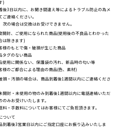
す)
着後3日以内に、お聞き間違え等によるトラブル防止の為メ
てご連絡ください。
、次の場合は交換はお受けできません。
度開封、ご使用になられた商品(使用後の不良品とわかった
合は除きます)
客様のもとで傷・破損が生じた商品
品タグのない商品
品使用に関係ない、保護袋の汚れ、新品時の匂い等
客様のご都合による理由の商品(色、素材)
破損・汚損の場合は、商品到着後1週間以内にご連絡くださ
未開封・未使用の物のみ到着後1週間以内に電話連絡いただ
ののみお受けいたします。
送料・手数料についてはお客様にてご負担頂きます。
について
品到着後3営業日以内にご指定口座にお振り込みいたしま