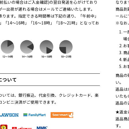
(前払いの場合はご入金確認)の翌日発送を心がけており
なりま
が一出荷が遅れる場合はメールでご連絡いたします。
商品到
承ります。指定できる時間帯は下記の通り、「午前中」
ールに
時」「14～16時」「16～18時」「18～21時」となってお
※なお
一
場
お
商
新
お
商品の
について
い。
返品は
ついては、銀行振込、代金引換、クレジットカード、楽
いたも
コンビニ決済がご使用できます。
返品の
★返金
返品商
す。