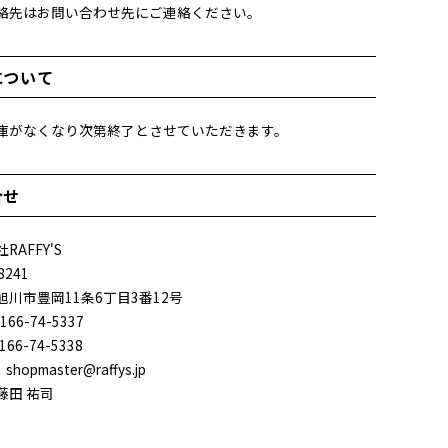
絡先はお問い合わせ先にご連絡ください。
について
庫がなくなり次第終了とさせていただきます。
合せ
RAFFY'S
8241
旭川市豊岡11条6丁目3番12号
166-74-5337
166-74-5338
：shopmaster@raffys.jp
藤田 祐司