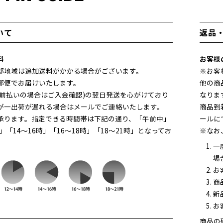
いて
返品
料
お客様
部地域は追加送料がかかる場合がございます。
※お客
郵便でお届けいたします。
他の商
(前払いの場合はご入金確認)の翌日発送を心がけており
なりま
が一出荷が遅れる場合はメールでご連絡いたします。
商品到
承ります。指定できる時間帯は下記の通り、「午前中」
ールに
時」「14～16時」「16～18時」「18～21時」となってお
※なお
一
場
お
商
新
お
商品の