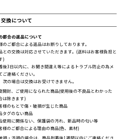
・交換について
の都合の返品について
様のご都合による返品はお断りしております。
品との交換は対応させていただきます。(送料はお客様負担と
す)
着後3日以内に、お聞き間違え等によるトラブル防止の為メ
てご連絡ください。
、次の場合は交換はお受けできません。
度開封、ご使用になられた商品(使用後の不良品とわかった
合は除きます)
客様のもとで傷・破損が生じた商品
品タグのない商品
品使用に関係ない、保護袋の汚れ、新品時の匂い等
客様のご都合による理由の商品(色、素材)
破損・汚損の場合は、商品到着後1週間以内にご連絡くださ