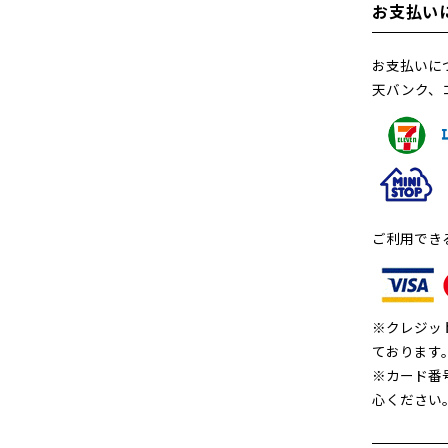
お支払い
お支払いに
天バンク、
ご利用でき
※クレジッ
ております
※カード番
心ください